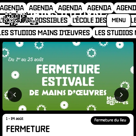
AGENDA
AGENDA
AGENDA
AGENDA
AGEND
MAINS D'ŒUVRES
L'ÉCOLE DES POSSIBLES
L'ÉCOLE DES POSSIBL
MENU
93400 . SAINT-OUEN
ES STUDIOS MAINS D'ŒUVRES
LES STUDIOS 
HÉSION
A
1 - 24 août
Fermeture du lieu
FERMETURE