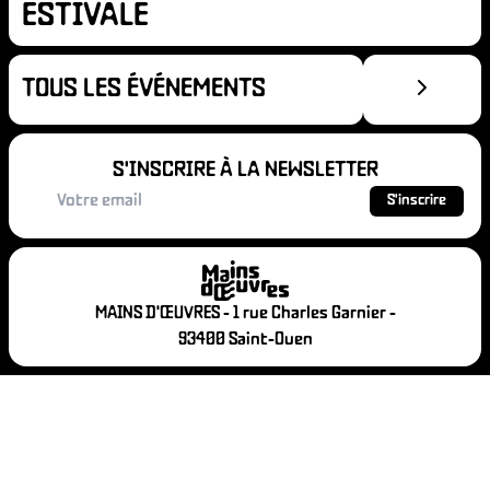
ÉVOLAT
B
ESTIVALE
TOUS LES ÉVÉNEMENTS
ENAIRES
S'INSCRIRE À LA NEWSLETTER
S'inscrire
NTACT
CO
MAINS D'ŒUVRES - 1 rue Charles Garnier -
93400 Saint-Ouen
 PRATIQU