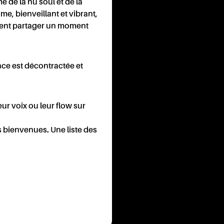
 de la nu soul et de la
me, bienveillant et vibrant,
ement partager un moment
ONTA
ance est décontractée et
ur voix ou leur flow sur
es bienvenues. Une liste des