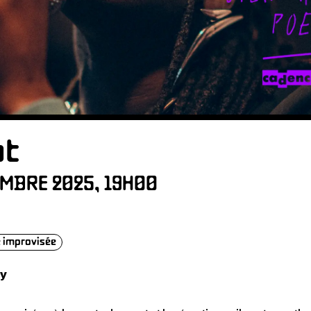
LAT
B
at
MBRE 2025, 19H00
IRES
 improvisée
ry