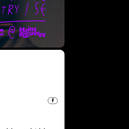
ÉNÉV
PART