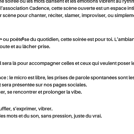
 soirée où les mots dansent et les émotions vibrent au rythme
 l’association Cadence, cette scène ouverte est un espace inti
r scène pour chanter, réciter, slamer, improviser, ou simpl
CT
C
·e ou poète·sse du quotidien, cette soirée est pour toi. L’ambi
oute et au lâcher-prise.
sera là pour accompagner celles et ceux qui veulent poser le
nce : le micro est libre, les prises de parole spontanées sont l
t sera présentée sur nos pages sociales.
er, se rencontrer et prolonger la vibe.
fler, s’exprimer, vibrer.
des mots et du son, sans pression, juste du vrai.