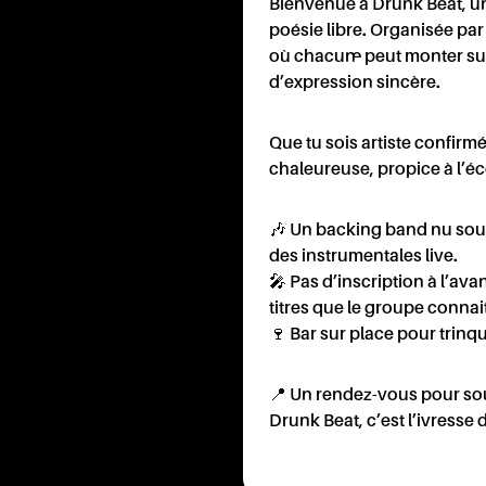
Bienvenue à Drunk Beat, une
poésie libre. Organisée par
où chacun·e peut monter su
d’expression sincère.
ONTA
Que tu sois artiste confirmé
chaleureuse, propice à l’éc
🎶 Un backing band nu soul 
des instrumentales live.
🎤 Pas d’inscription à l’ava
titres que le groupe connai
🍷 Bar sur place pour trinqu
📍 Un rendez-vous pour souf
Drunk Beat, c’est l’ivresse 