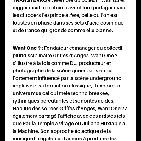
TRANSTERROR
: Membre du colelctif With US et
digger insatiable il aime avant tout partager avec
les clubbers l’esprit de al fête, celle où l’on est
toustes en phase dans ses sets d’acid cosmique
et de trance qui gronde comme elle planne.
Want One ?
:
Fondateur et manager du collectif
pluridisciplinaire Griffes d’Anges, Want One ?
s’illustre à la fois comme DJ, producteur et
photographe de la scène queer parisienne.
Fortement influencé par la scène underground
anglaise et sa formation classique, il explore un
univers musical qui mêle techno breakée,
rythmiques percutantes et sonorités acides.
Habitué des soirées Griffes d’Anges, Want One ? a
également partagé l’affiche avec des artistes tels
que Paula Temple à Virage ou Juliana Huxtable à
la Machine. Son approche éclectique de la
musique l’a également amené à produire des