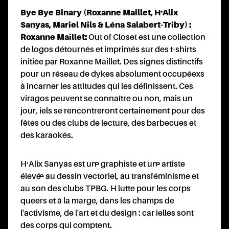
A
Bye Bye Binary (Roxanne Maillet, H·Alix
Sanyas, Mariel Nils & Léna Salabert-Triby) :
Roxanne Maillet
:
Out of Closet est une collection
de logos détournés et imprimés sur des t-shirts
initiée par Roxanne Maillet. Des signes distinctifs
pour un réseau de dykes absolument occupéexs
à incarner les attitudes qui les définissent. Ces
viragos peuvent se connaître ou non, mais un
jour, iels se rencontreront certainement pour des
fêtes ou des clubs de lecture, des barbecues et
des karaokés.
H·Alix Sanyas est un·e graphiste et un·e artiste
élevé·e au dessin vectoriel, au transféminisme et
au son des clubs TPBG. H lutte pour les corps
queers et à la marge, dans les champs de
l'activisme, de l'art et du design : car ielles sont
des corps qui comptent.