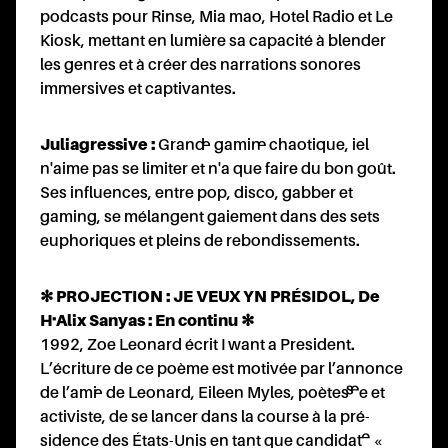
O
podcasts pour Rinse, Mia mao, Hotel Radio et Le
Kiosk, mettant en lumière sa capacité à blender
les genres et à créer des narrations sonores
immersives et captivantes.
Juliagressive
:
Grand·e gamin·e chaotique, iel
n'aime pas se limiter et n'a que faire du bon goût.
Ses influences, entre pop, disco, gabber et
gaming, se mélangent gaiement dans des sets
euphoriques et pleins de rebondissements.
✻ PROJECTION : JE VEUX YN PRÉSIDOL, De
H·Alix Sanyas : En continu ✻
1992, Zoe Leonard écrit I want a President.
L’écriture de ce poème est motivée par l’annonce
de l’ami·e de Leonard, Eileen Myles, poètes·se et
activiste, de se lancer dans la course à la pré-
sidence des États-Unis en tant que candidat·e «