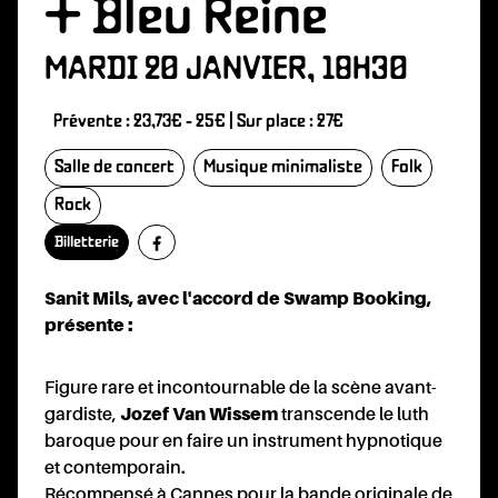
ÉSIO
+ Bleu Reine
MARDI 20 JANVIER, 18H30
Prévente : 23,73€ - 25€ | Sur place : 27€
Salle de concert
Musique minimaliste
Folk
Rock
Billetterie
VOL
Sanit Mils, avec l'accord de Swamp Booking,
présente :
Figure rare et incontournable de la scène avant-
gardiste,
Jozef Van Wissem
transcende le luth
baroque pour en faire un instrument hypnotique
et contemporain.
Récompensé à Cannes pour la bande originale de