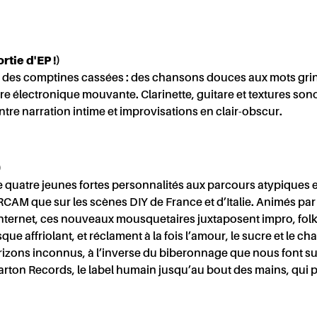
ie d'EP !)
IRE
des comptines cassées : des chansons douces aux mots grin
ère électronique mouvante. Clarinette, guitare et textures son
 entre narration intime et improvisations en clair-obscur.
)
e quatre jeunes fortes personnalités aux parcours atypiques et 
IRCAM que sur les scènes DIY de France et d’Italie. Animés par la
nternet, ces nouveaux mousquetaires juxtaposent impro, folk-
ue affriolant, et réclament à la fois l’amour, le sucre et le 
rizons inconnus, à l’inverse du biberonnage que nous font su
arton Records, le label humain jusqu’au bout des mains, qui p