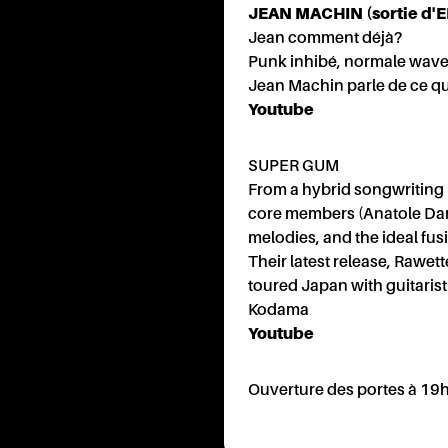
ONT
JEAN MACHIN (sortie d'EP
Jean comment déjà?
Punk inhibé, normale wave,
Jean Machin parle de ce qu
Youtube
SUPER GUM
From a hybrid songwriting 
core members (Anatole Dam
melodies, and the ideal fus
Their latest release, Rawet
PRA
toured Japan with guitaris
Kodama
Youtube
Ouverture des portes à 19