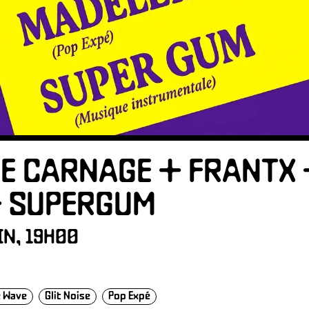
ION
E CARNAGE + FRANTX 
LAT
+ SUPERGUM
IN, 19H00
 Wave
Glit Noise
Pop Expé