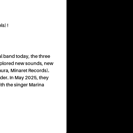
CON
s) !
l band today, the three
xplored new sounds, new
mura, Minaret Records).
rder. In May 2025, they
ES
I
ith the singer Marina