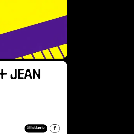
ADH
+ JEAN
BÉN
Billetterie