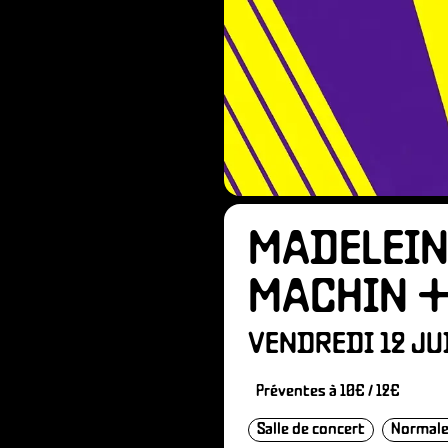
HÉS
MADELEIN
NÉVO
MACHIN 
VENDREDI 12 JU
Préventes à 10€ / 12€
Salle de concert
Normale