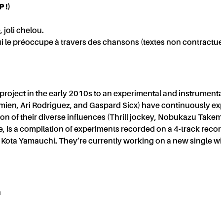
ACT
 !)
 joli chelou.
i le préoccupe à travers des chansons (textes non contractuel
project in the early 2010s to an experimental and instrumenta
ien, Ari Rodriguez, and Gaspard Sicx) have continuously e
ion of their diverse influences (Thrill jockey, Nobukazu Take
te, is a compilation of experiments recorded on a 4-track reco
TIQU
t Kota Yamauchi. They’re currently working on a new single w
h