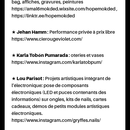
ES
bag, affiches, gravures, peintures
https://amal6mokded.wixsite.com/hopemokded
,
https://linktr.ee/hopemokded
★
Jehan Hamm
: Performance privée à prix libre
https://www.cierougeviolet.com/
★
Karla Tobón Pumarada
: oteries et vases
https://www.instagram.com/karlatobpum/
★
Lou Parisot
: Projets artistiques intégrant de
l’électronique: pose de composants
électroniques (LED et puces contenants des
informations) sur ongles, kits de nails, cartes
cadeaux, démos de petits modules artistiques
électroniques.
https://www.instagram.com/gryffes.nails/