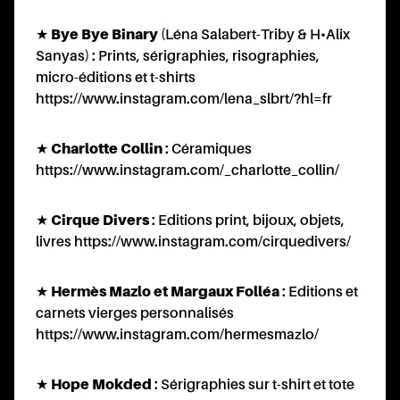
T
★
Bye Bye Binary
(Léna Salabert-Triby & H•Alix
Sanyas) : Prints, sérigraphies, risographies,
micro-éditions et t-shirts
https://www.instagram.com/lena_slbrt/?hl=fr
★
Charlotte Collin
: Céramiques
https://www.instagram.com/_charlotte_collin/
★
Cirque Divers
: Editions print, bijoux, objets,
livres
https://www.instagram.com/cirquedivers/
★
Hermès Mazlo et Margaux Folléa
: Editions et
carnets vierges personnalisés
https://www.instagram.com/hermesmazlo/
★
Hope Mokded
: Sérigraphies sur t-shirt et tote