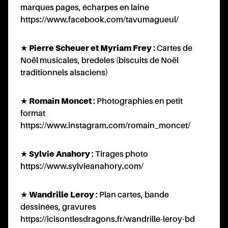
marques pages, écharpes en laine
https://www.facebook.com/tavumagueul/
★
Pierre Scheuer et Myriam Frey
: Cartes de
Noël musicales, bredeles (biscuits de Noël
traditionnels alsaciens)
★
Romain Moncet
: Photographies en petit
ES
format
https://www.instagram.com/romain_moncet/
★
Sylvie Anahory
: Tirages photo
https://www.sylvieanahory.com/
★
Wandrille Leroy
: Plan cartes, bande
dessinées, gravures
https://icisontlesdragons.fr/wandrille-leroy-bd