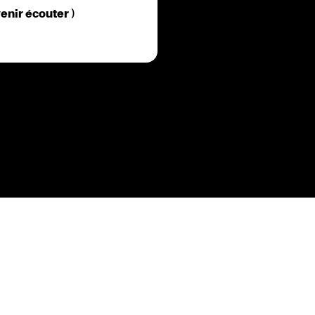
ES
IN
enir écouter )
S'inscrire