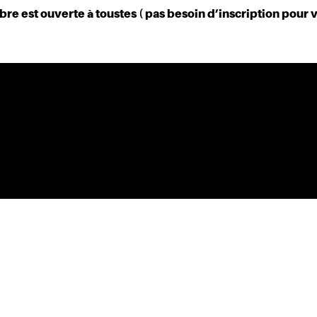
ATIQU
re est ouverte à toustes ( pas besoin d’inscription pour v
MAINS D'ŒUVRES - 1 rue Charles Garnier - 93400 Saint-Ouen