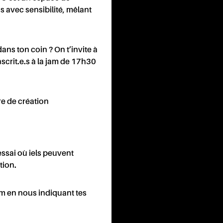
S
PAR
 avec sensibilité, mêlant
ns ton coin ? On t’invite à
scrit.e.s à la jam de 17h30
ONTA
e de création
ssai où iels peuvent
tion.
om
en nous indiquant tes