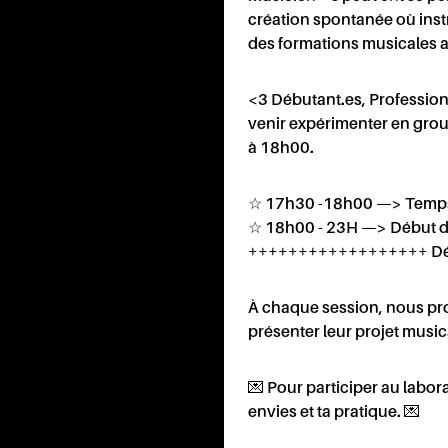
RTEN
création spontanée où inst
des formations musicales au
<3 Débutant.es, Professionn
venir expérimenter en group
à 18h00.
CONT
☆ 17h30 -18h00 —> Temps de
☆ 18h00 - 23H —> Début du
++++++++++++++++++ Dé
À chaque session, nous pr
présenter leur projet music
💌 Pour participer au labor
envies et ta pratique. 💌