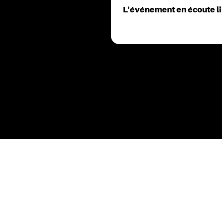
S PR
L'événement en écoute lib
S'INSCRIRE À LA NEWSLETTER