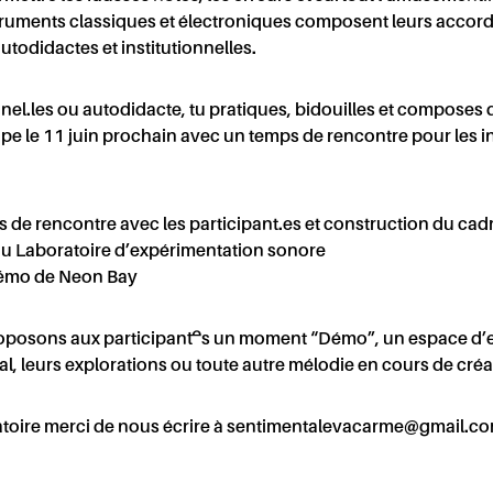
AIRE
ruments classiques et électroniques composent leurs accords
todidactes et institutionnelles.
el.les ou autodidacte, tu pratiques, bidouilles et composes da
e le 11 juin prochain avec un temps de rencontre pour les in
ACT
C
 rencontre avec les participant.es et construction du cadr
 Laboratoire d’expérimentation sonore
mo de Neon Bay
oposons aux participant·es un moment “Démo”, un espace d’e
al, leurs explorations ou toute autre mélodie en cours de créa
atoire merci de nous écrire à
sentimentalevacarme@gmail.c