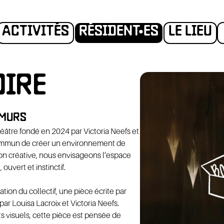
ACTIVITÉS
RÉSIDENT•ES
LE LIEU
OIRE
 MURS
ION
AD
théâtre fondé en 2024 par Victoria Neefs et
commun de créer un environnement de
ion créative, nous envisageons l’espace
uvert et instinctif.
tion du collectif, une pièce écrite par
par Louisa Lacroix et Victoria Neefs.
s visuels, cette pièce est pensée de