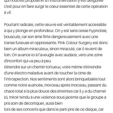
qui nous est proposé et si l’instrumentation y est défigurée
c'est pour en faire surgir le cœur essentiel de cette opération
à vif.
Pourtant radicale, cette œuvre est véritablement accessible
à qui y plonge en profondeur. On y est sans cesse hypnotisé,
AC
bousculé, car son âme flirte dangereusement avec une
transe furieuse et oppressante. Pink Colour Surgery est donc
bien un album miraculeux, sinon miraculé, car il revient de
loin. On avance ici à l’aveugle avec audace, vers une zone
d'inconfort qui va peu à peu
s'étendre sur un chemin tortueux, voire même s'étreindre
d'une électro maladive avant de toucher la cime de
l’introspection. Nos sentiments sont alors brinquebalés tout
comme notre avancée, morceau après morceau, passant du
chaos total à la plus douce des étreintes car il y a du charnel
ici, miroir tendu à une violence sous-jacente que le groupe a
pris soin de décortiquer, aussi bien
lors de ses concerts que dans le parti-pris de ce disque, car