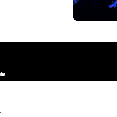
T
BÉNÉV
S
PART
CONTA