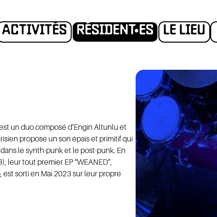
ACTIVITÉS
RÉSIDENT•ES
LE LIEU
N
ADHÉS
 est un duo composé d’Engin Altunlu et
sien propose un son épais et primitif qui
 dans le synth-punk et le post-punk. En
), leur tout premier EP “WEANED”,
, est sorti en Mai 2023 sur leur propre