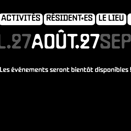
ACTIVITÉS
RÉSIDENT•ES
LE LIEU
L.27
L.27
AOÛT.27
AOÛT.27
SEP
SEP
SION
AD
Les événements seront bientôt disponibles 