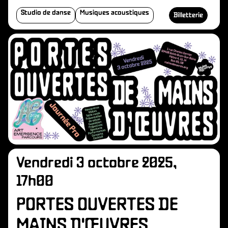
Studio de danse
Musiques acoustiques
Billetterie
Vendredi 3 octobre 2025,
17h00
PORTES OUVERTES DE
MAINS D'ŒUVRES