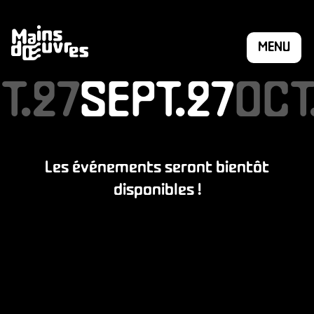
MENU
T.27
T.27
SEPT.27
SEPT.27
OCT
OCT
Les événements seront bientôt
disponibles !
HÉSION